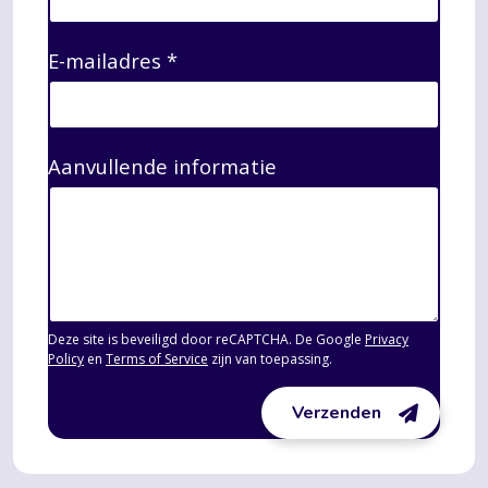
E-mailadres
*
Aanvullende informatie
Deze site is beveiligd door reCAPTCHA. De Google
Privacy
Policy
en
Terms of Service
zijn van toepassing.
Verzenden