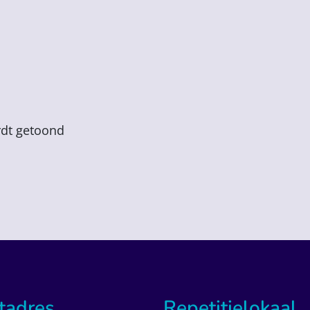
rdt getoond
tadres
Repetitielokaal