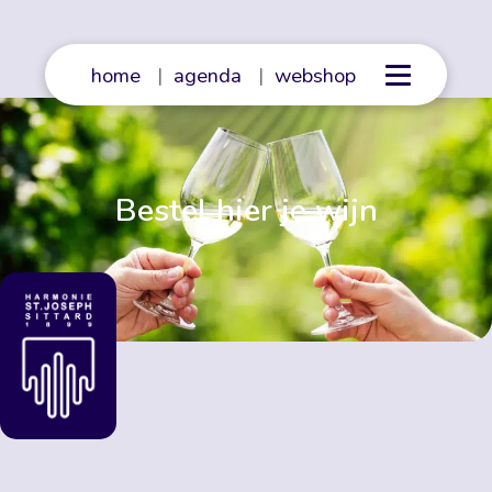
home
|
agenda
|
webshop
Bestel hier je wijn